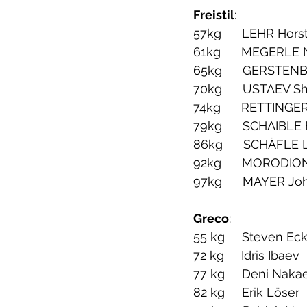
Freistil
:
57kg      LEHR Hors
61kg      MEGERLE 
65kg      GERSTE
70kg      USTAEV S
74kg      RETTINGE
79kg      SCHAIBLE
86kg      SCHÄFLE 
92kg      MORODIO
97kg      MAYER J
Greco
:
55 kg     Steven Ec
72 kg     Idris Ibaev
77 kg     Deni Naka
82 kg     Erik Löser