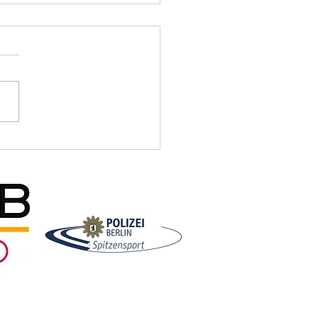
er Männer sowie U8 und U10