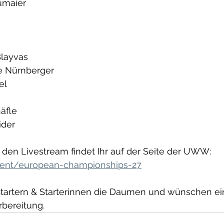
eumaier
Blayvas
ie Nürnberger
el
häfle
ider
den Livestream findet Ihr auf der Seite der UWW: 
vent/european-championships-27
Startern & Starterinnen die Daumen und wünschen ei
rbereitung.