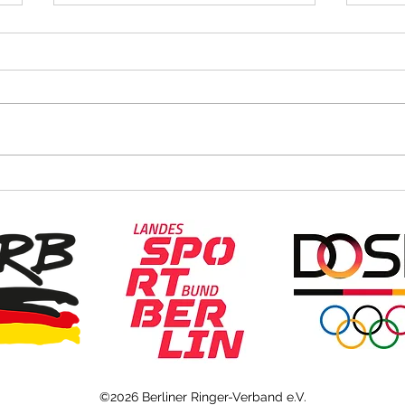
Nominierung U20-EM
BEM d
©2026 Berliner Ringer-Verband e.V.